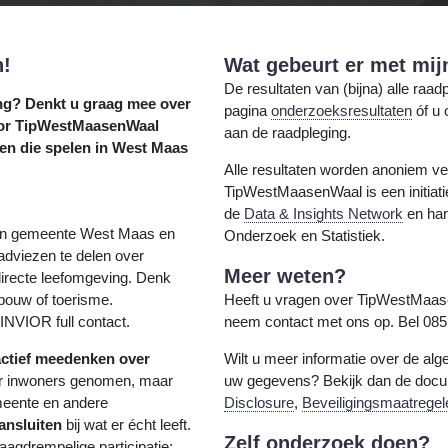
n!
Wat gebeurt er met mij
De resultaten van (bijna) alle raa
ing? Denkt u graag mee over
pagina
onderzoeksresultaten
óf u 
voor TipWestMaasenWaal
aan de raadpleging.
en die spelen in West Maas
Alle resultaten worden anoniem ver
TipWestMaasenWaal is een initiat
de
Data & Insights Network
en han
l in gemeente West Maas en
Onderzoek en Statistiek.
adviezen te delen over
Meer weten?
irecte leefomgeving. Denk
gbouw of toerisme.
Heeft u vragen over TipWestMaa
INVIOR full contact.
neem contact met ons op. Bel 085
actief meedenken over
Wilt u meer informatie over de a
ver inwoners genomen, maar
uw gegevens? Bekijk dan de doc
eente en andere
Disclosure
,
Beveiligingsmaatregel
ansluiten
bij wat er écht leeft.
Zelf onderzoek doen?
gdrempelige participatie: