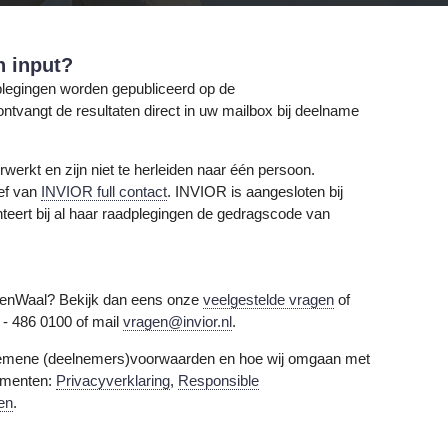
n input?
dplegingen worden gepubliceerd op de
ontvangt de resultaten direct in uw mailbox bij deelname
werkt en zijn niet te herleiden naar één persoon.
ief van
INVIOR full contact
. INVIOR is aangesloten bij
teert bij al haar raadplegingen de gedragscode van
senWaal? Bekijk dan eens onze
veelgestelde vragen
of
 - 486 0100 of mail
vragen@invior.nl
.
lgemene (deelnemers)voorwaarden en hoe wij omgaan met
umenten:
Privacyverklaring
,
Responsible
en
.