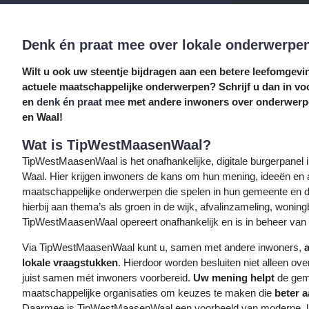
Denk én praat mee over lokale onderwerpe
Wilt u ook uw steentje bijdragen aan een betere leefomgev
actuele maatschappelijke onderwerpen? Schrijf u dan in 
en
denk én praat mee
met andere inwoners over onderwerp
en Waal!
Wat is TipWestMaasenWaal?
TipWestMaasenWaal is het onafhankelijke, digitale burgerpane
Waal. Hier krijgen inwoners de kans om hun mening, ideeën en 
maatschappelijke onderwerpen die spelen in hun gemeente en d
hierbij aan thema’s als groen in de wijk, afvalinzameling, wonin
TipWestMaasenWaal opereert onafhankelijk en is in beheer van 
Via TipWestMaasenWaal kunt u, samen met andere inwoners,
lokale vraagstukken
. Hierdoor worden besluiten niet alleen o
juist samen mét inwoners voorbereid.
Uw mening helpt
de gem
maatschappelijke organisaties om keuzes te maken die
beter a
Daarmee is TipWestMaasenWaal een voorbeeld van moderne, laa